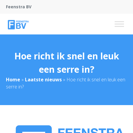
Feenstra BV
Hoe richt ik snel en leuk
een serre in?
Home
»
Laatste nieuws
»
Hoe richt ik snel en leuk een
serre in?