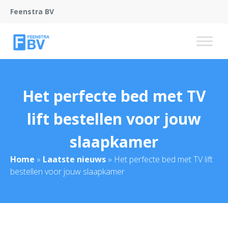
Feenstra BV
Het perfecte bed met TV
lift bestellen voor jouw
slaapkamer
Home
»
Laatste nieuws
»
Het perfecte bed met TV lift
bestellen voor jouw slaapkamer